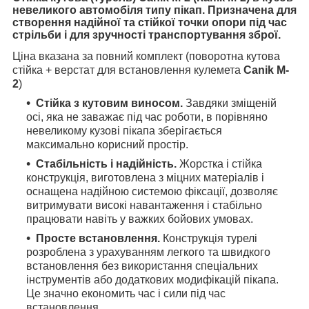
невеликого автомобіля типу пікап. Призначена для
створення надійної та стійкої точки опори під час
стрільби і для зручності транспортування зброї.
Ціна вказана за повний комплект (поворотна кутова
стійка + верстат для встановлення кулемета
Canik M-
2
)
Стійка з кутовим виносом.
Завдяки зміщеній
осі, яка не заважає під час роботи, в порівняно
невеликому кузові пікапа зберігається
максимально корисний простір.
Стабільність і надійність.
Жорстка і стійка
конструкція, виготовлена з міцних матеріалів і
оснащена надійною системою фіксації, дозволяє
витримувати високі навантаження і стабільно
працювати навіть у важких бойових умовах.
Просте встановлення.
Конструкція турелі
розроблена з урахуванням легкого та швидкого
встановлення без використання спеціальних
інструментів або додаткових модифікацій пікапа.
Це значно економить час і сили під час
встановлення.