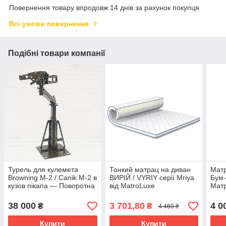
Повернення товару впродовж 14 днів за рахунок покупця
Всі умови повернення
Подібні товари компанії
Турель для кулемета
Тонкий матрац на диван
Мат
Browning M-2 / Canik M-2 в
ВИРІЙ / VYRIY серії Mriya
Бум-
кузов пікапа — Поворотна
від MatroLuxe
Мат
кутова стійка 360°
38 000
3 701,80
4 0
₴
₴
4 460 ₴
Купити
Купити