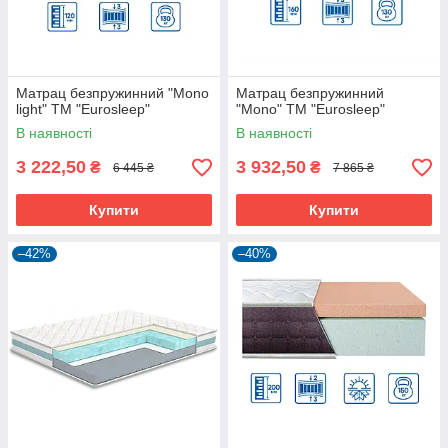
Матрац безпружинний "Mono
Матрац безпружинний
light" ТМ "Eurosleep"
"Mono" ТМ "Eurosleep"
В наявності
В наявності
3 222,50
3 932,50
₴
₴
6 445 ₴
7 865 ₴
Купити
Купити
–42%
–40%