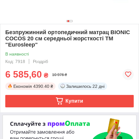
Безпружинний ортопедичний матрац BIONIC
COCOS 20 см середньої жорсткості ТМ
"Eurosleep"
В наявності
Код: 7918
Роздріб
6 585,60
₴
10 976 ₴
Економія
4390.40 ₴
Залишилось
22 дні
Купити