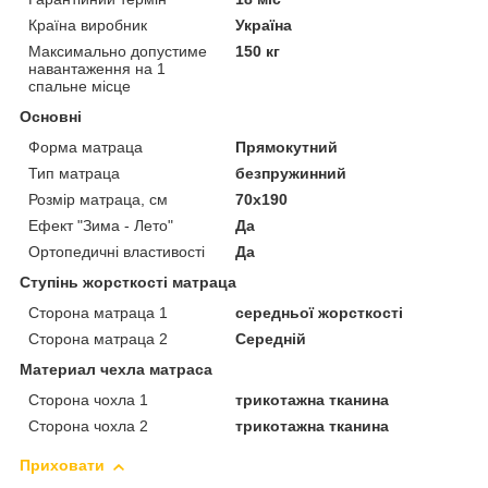
Країна виробник
Україна
Максимально допустиме
150 кг
навантаження на 1
спальне місце
Основні
Форма матраца
Прямокутний
Тип матраца
безпружинний
Розмір матраца, см
70х190
Ефект "Зима - Лето"
Да
Ортопедичні властивості
Да
Ступінь жорсткості матраца
Сторона матраца 1
середньої жорсткості
Сторона матраца 2
Середній
Материал чехла матраса
Сторона чохла 1
трикотажна тканина
Сторона чохла 2
трикотажна тканина
Приховати