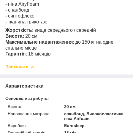
- піна AiryFoam
- спанбонд
- синтефлекс
- тканина трикотаж
Жорсткість
: вище середнього / середній
Висота:
20 см
Максимальне навантаження:
до 150 кг на одне
спальне місце
Гарантія:
18 місяців
Приховати
Характеристики
Основные атрибуты
Висота
20 см
Наповнення матраца
спанбонд, Високоеластична
піна Airfoam
Виробник
Eurosleep
Гарантійний термін
18 міс