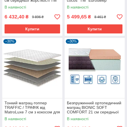
см середньої жорсткості ТМ
cocos" ТМ "Eurosleep"
"Eurosleep"
В наявності
В наявності
6 432,40
5 499,65
₴
₴
9 896 ₴
8 461 ₴
Купити
Купити
–30%
–30%
Тонкий матрац-топпер
Безпружинний ортопедичний
TRAFFIC / ТРАФІК від
матрац BIONIC SOFT
MatroLuxe 7 см з кокосом для
COMFORT 21 см середньої
вирівнювання спального
жорсткості/м'який ТМ
В наявності
В наявності
місця
"Eurosleep"