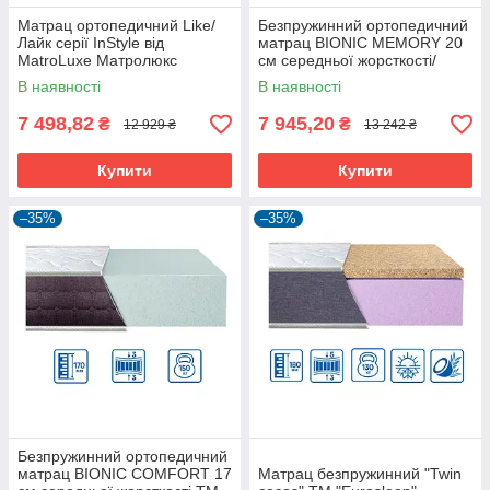
Матрац ортопедичний Like/
Безпружинний ортопедичний
Лайк серії InStyle від
матрац BIONIC MEMORY 20
MatroLuxe Матролюкс
см середньої жорсткості/
м'який ТМ "Eurosleep"
В наявності
В наявності
7 498,82
7 945,20
₴
₴
12 929 ₴
13 242 ₴
Купити
Купити
–35%
–35%
Безпружинний ортопедичний
матрац BIONIC COMFORT 17
Матрац безпружинний "Twin