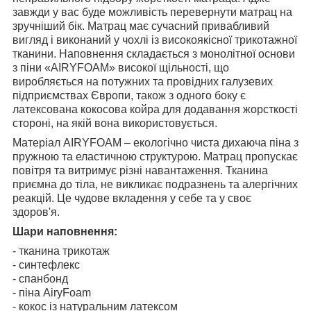
завжди у вас буде можливість перевернути матрац на
зручніший бік. Матрац має сучасний привабливий
вигляд і виконаний у чохлі із високоякісної трикотажної
тканини. Наповнення складається з монолітної основи
з піни «AIRYFOAM» високої щільності, що
виробляється на потужних та провідних галузевих
підприємствах Європи, також з одного боку є
латексована кокосова койра для додавання жорсткості
стороні, на якій вона використовується.
Матеріал AIRYFOAM – екологічно чиста дихаюча піна з
пружною та еластичною структурою. Матрац пропускає
повітря та витримує різні навантаження. Тканина
приємна до тіла, не викликає подразнень та алергічних
реакцій. Це чудове вкладення у себе та у своє
здоров'я.
Шари наповнення:
- тканина трикотаж
- синтефлекс
- спанбонд
- піна AiryFoam
- кокос із натуральним латексом