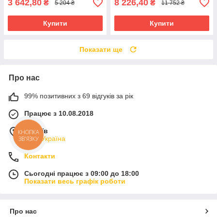
3 642,80
8 226,40
₴
₴
5 204 ₴
11 752 ₴
Купити
Купити
Показати ще
Про нас
99% позитивних з 69 відгуків за рік
Працює з 10.08.2018
м. Київ
КНОПКА
Київ, Україна
ЗВ'ЯЗКУ
Контакти
Сьогодні працює з 09:00 до 18:00
Показати весь графік роботи
Про нас