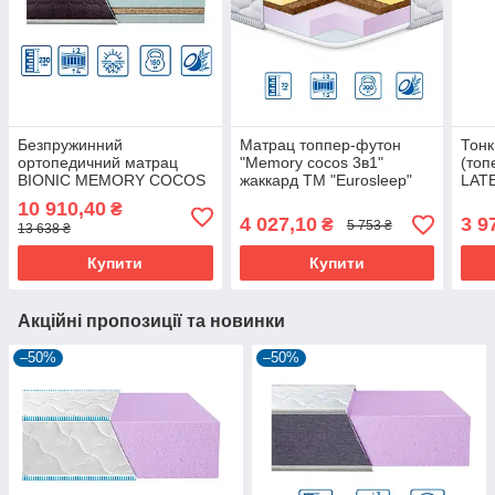
Безпружинний
Матрац топпер-футон
Тонк
ортопедичний матрац
"Memory cocos 3в1"
(топ
BIONIC MEMORY COCOS
жаккард ТМ "Eurosleep"
LATE
23 см середньої
трик
10 910,40
₴
жорсткості/м'який ТМ
"Eur
4 027,10
3 9
₴
5 753 ₴
13 638 ₴
"Eurosleep"
Купити
Купити
Акційні пропозиції та новинки
–50%
–50%