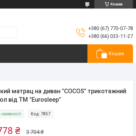
Кошик
+380 (67) 770-07-78
+380 (66) 033-11-27
Кошик
кий матрац на диван "COCOS" трикотажний
ол від ТМ "Eurosleep"
В наявності
Код:
7857
778 ₴
3 704 ₴