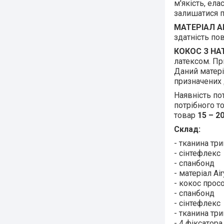
м'якість, ела
залишатися п
МАТЕРІАЛ A
здатність пов
КОКОС З НА
латексом. При
Даний матері
призначених 
Наявність по
потрібного т
товар
15 – 2
Склад:
- тканина тр
- сінтефлекс
- спанбонд
- матеріал Ai
- кокос прос
- спанбонд
- сінтефлекс
- тканина тр
- 4 фіксатора