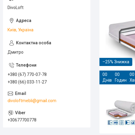
DivoLoft
Київ, Україна
Дмитро
–25%
+380 (67) 770-07-78
0
0
0
0
0
0
Днів
Годин
Хв
+380 (66) 033-11-27
divoloftmebli@gmail.com
+30677700778