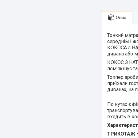
Опис
Тонкий матр
середнім і ж
КОКОСА з НА
дивана або м
КОКОС З НАТ
пом'якшує та
Топпер зроби
приїхали гос
диванах, на п
По кутах є ф
транспортува
входить в ко
Характерист
ТРИКОТАЖ
–