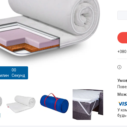
+380
0
0
илин
Секунд
пов
У ко
будь