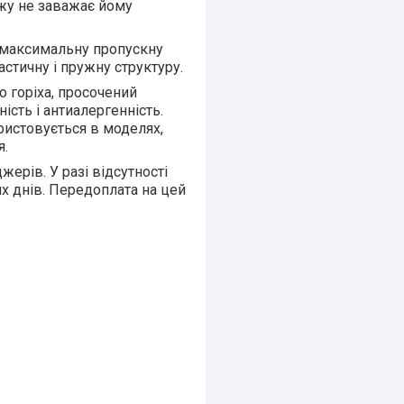
тажу не заважає йому
є максимальну пропускну
астичну і пружну структуру.
о горіха, просочений
ність і антиалергенність.
ристовується в моделях,
я.
ерів. У разі відсутності
х днів. Передоплата на цей