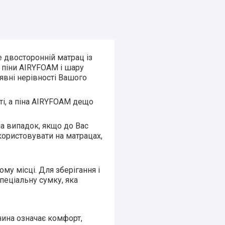
е двосторонній матрац із
 піни AIRYFOAM і шару
вні нерівності Вашого
, а піна AIRYFOAM дещо
на випадок, якщо до Вас
користовувати на матрацах,
му місці. Для зберігання і
пеціальну сумку, яка
нина означає комфорт,