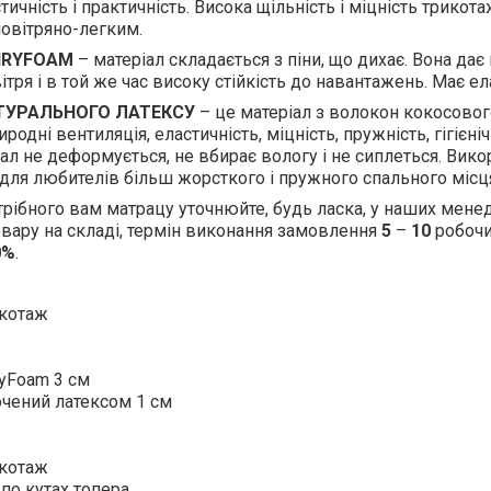
стичність і практичність. Висока щільність і міцність трико
овітряно-легким.
IRYFOAM
– матеріал складається з піни, що дихає. Вона да
ітря і в той же час високу стійкість до навантажень. Має ел
ТУРАЛЬНОГО ЛАТЕКСУ
– це матеріал з волокон кокосовог
родні вентиляція, еластичність, міцність, пружність, гігієніч
ал не деформується, не вбирає вологу і не сиплеться. Вико
для любителів більш жорсткого і пружного спального місц
трібного вам матрацу уточнюйте, будь ласка, у наших менедж
овару на складі, термін виконання замовлення
5
–
10
робочи
0%
.
икотаж
ryFoam 3 см
очений латексом 1 см
икотаж
 по кутах топера