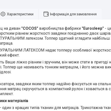
Характеристики
Інформація для замовлення
ац на диван
"COCOS"
виробництва фабрики
"Eurosleep"
- ц
орстким рівнем жорсткості завдяки поєднанню двох шарів
ТУРАЛЬНИМ латексом. Топпер здатний згладити найбільш я
атраца.
УРАЛЬНИМ ЛАТЕКСОМ надає топперу особливої жорсткості
кий ефект.
ть Ваше ліжко рівним і зручним, він може стати в пригоді 
ті. Топпер ще називають тонким матрацом, і його можна ви
ідлозі.
іксатори, завдяки яким топпер надійно фіксується на спально
ння матрац скручується в компактний рулон і ховається в с
мплект.
ики матеріалів
 один з кращих типів тканин для матраців. Трикотажна тка