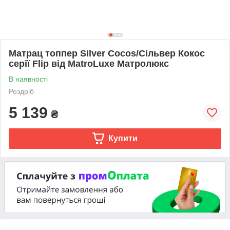
Матрац топпер Silver Cocos/Сільвер Кокос
серії Flip вiд MatroLuxe Матролюкс
В наявності
Роздріб
5 139
₴
Купити