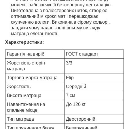
моделі і забезпечує її безперервну вентиляцію.
Виготовлена ​​з поліестерових ниток, створює
оптимальний мікроклімат і перешкоджає
скупченню вологи. Виконана в сірому кольорі,
завдяки чому надає зовнішньому вигляду
матраца елегантності.
Характеристики:
Гарантія на виріб
ГОСТ стандарт
Жорсткість сторін
3/3
матраца
Торгова марка матраца
Flip
Жорсткість
Середній
Висота матраца
7 см
Навантаження на
До 120 кг
спальне місце
Тип матраца
Двосторонній
Тип пружинного блоку
Безпружинний