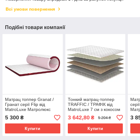
Всі умови повернення
Подібні товари компанії
Матрац топпер Granat /
Тонкий матрац-топпер
Матр
Гранат серії Flip вiд
TRAFFIC / ТРАФІК від
сері
MatroLuxe Матролюкс
MatroLuxe 7 см з кокосом
Мат
для вирівнювання
5 300
3 642,80
3 8
₴
₴
5 204 ₴
спального місця
Купити
Купити