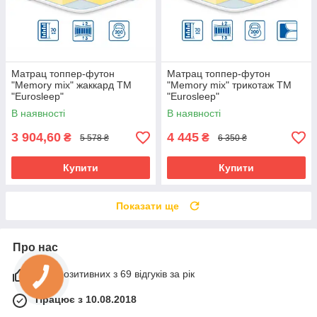
Матрац топпер-футон
Матрац топпер-футон
"Memory mix" жаккард ТМ
"Memory mix" трикотаж ТМ
"Eurosleep"
"Eurosleep"
В наявності
В наявності
3 904,60
4 445
₴
₴
5 578 ₴
6 350 ₴
Купити
Купити
Показати ще
Про нас
99% позитивних з 69 відгуків за рік
Працює з 10.08.2018