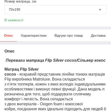
Розмір матраца, см
70х190
В наявності
Опис
Характеристики
Відгуки про товар
Доставка
Опис
Переваги матраца Flip Silver cocos/Сільвер кокос
Матрац Flip Silver
cocos
- яскравий представник лінійки тонких матраців
Flip виробника Matroluxe. Вона складається
з п'яти топперів, кожен з яких володіє індивідуальними
особливостями і виконує певні функції. Дана модель п
ризначена для того, щоб подарувати сплячому
комфорт і легкість. Вона складається
з двох матеріалів - Oxigen foam і кокосової
койри, поєднання яких ідеально підходить для людей б