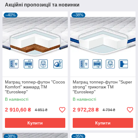
Акційні пропозиції та новинки
–40%
–38%
Матрац топпер-футон "Cocos
Матрац топпер-футон "Super
Komfort" жаккард ТМ
strong" трикотаж ТМ
"Eurosleep"
"Eurosleep"
В наявності
В наявності
2 910,60
2 972,28
₴
₴
4 851 ₴
4 794 ₴
Купити
Купити
–38%
–35%