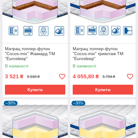
Матрац топпер-футон
Матрац топпер-футон
"Cocos-mix" Жаккард ТМ
"Cocos-mix" трикотаж ТМ
"Eurosleep"
"Eurosleep"
В наявності
В наявності
3 521
4 055,80
₴
₴
5 030 ₴
5 794 ₴
Купити
Купити
–30%
–30%