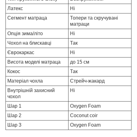
Латекс
Ні
Сегмент матраца
Топери та скручувані
матраци
Опція зима/літо
Ні
Чохол на блискавці
Так
Єврокаркас
Ні
Висота моделі матраца
до 15 см
Кокос
Так
Матеріал чохла
Стрейч-жакард
Внутрішній захисний
Ні
чохол
Шар 1
Oxygen Foam
Шар 2
Coconut coir
Шар 3
Oxygen Foam