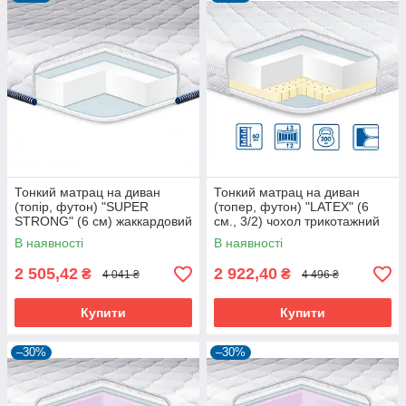
Тонкий матрац на диван
Тонкий матрац на диван
(топір, футон) "SUPER
(топер, футон) "LATEX" (6
STRONG" (6 см) жаккардовий
см., 3/2) чохол трикотажний
чохол "Eurosleep"
від ТМ "Eurosleep"
В наявності
В наявності
2 505,42
2 922,40
₴
₴
4 041 ₴
4 496 ₴
Купити
Купити
–30%
–30%