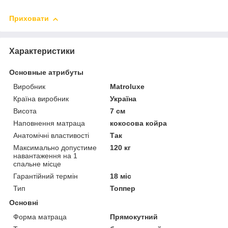
Приховати
Характеристики
Основные атрибуты
Виробник
Matroluxe
Країна виробник
Україна
Висота
7 см
Наповнення матраца
кокосова койра
Анатомічні властивості
Так
Максимально допустиме
120 кг
навантаження на 1
спальне місце
Гарантійний термін
18 міс
Тип
Топпер
Основні
Форма матраца
Прямокутний