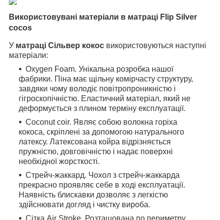
Використовувані матеріали в матраці Flip Silver
cocos
У
матраці Сільвер кокос
використовуються наступні
матеріали:
Oxygen Foam. Унікальна розробка нашої
фабрики. Піна має щільну комірчасту структуру,
завдяки чому володіє повітропроникністю і
гігроскопічністю. Еластичний матеріал, який не
деформується з плином терміну експлуатації.
Coconut coir. Являє собою волокна горіха
кокоса, скріплені за допомогою натурального
латексу. Латексована койра відрізняється
пружністю, довговічністю і надає поверхні
необхідної жорсткості.
Стрейч-жаккард. Чохол з стрейч-жаккарда
прекрасно проявляє себе в ході експлуатації.
Наявність блискавки дозволяє з легкістю
здійснювати догляд і чистку вироба.
Сітка Air Stroke. Розташована по периметру