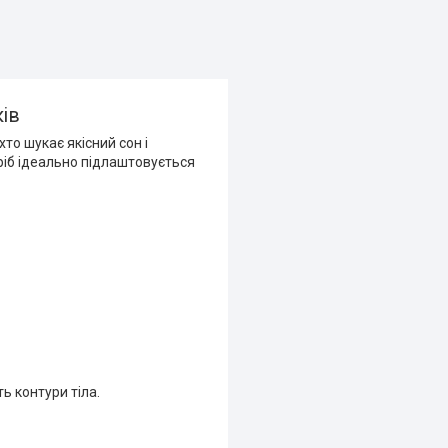
ків
то шукає якісний сон і
иріб ідеально підлаштовується
ь контури тіла.