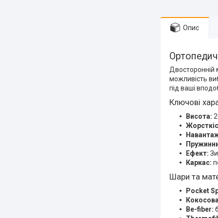
Опис
Ортопедичн
Двосторонній
можливість виб
під ваші вподо
Ключові хар
Висота:
2
Жорсткіс
Навантаж
Пружинни
Ефект:
Зи
Каркас:
п
Шари та мате
Pocket Sp
Кокосова
Be-fiber:
б