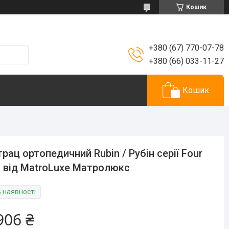
Кошик
+380 (67) 770-07-78
+380 (66) 033-11-27
Кошик
рац ортопедичний Rubin / Рубін серії Four
 від MatroLuxe Матролюкс
В наявності
906 ₴