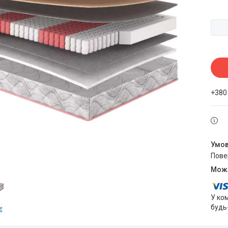
+380
пов
У ко
будь