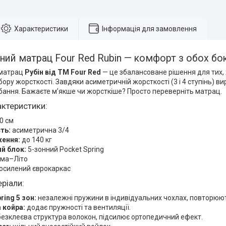
Характеристики
Інформація для замовлення
ий матрац Four Red Rubin — комфорт з обох бо
 матрац
Рубін від ТМ Four Red
— це збалансоване рішення для тих, х
ору жорсткості. Завдяки асиметричній жорсткості (3 і 4 ступінь) в
бання. Бажаєте м’якше чи жорсткіше? Просто переверніть матрац.
актеристики:
0 см
ть:
асиметрична 3/4
ення:
до 140 кг
й блок:
5-зонний Pocket Spring
ма–Літо
осилений єврокаркас
ріали:
ring 5 зон:
незалежні пружини в індивідуальних чохлах, повторюют
 койра:
додає пружності та вентиляції.
езклеєва структура волокон, підсилює ортопедичний ефект.