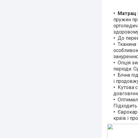
Матрац 
пружин пр
ортопедичн
здоровому
До пере
Тканина 
особливою
зануренню
Опція зи
періоди. 
Бічна пі
і продовжу
Кутова с
довговічн
Оптималь
Підходить
Єврокарк
країв і пр