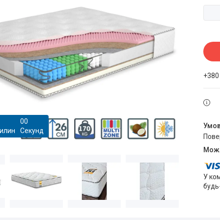
+380
0
0
илин
Секунд
пов
У ко
будь