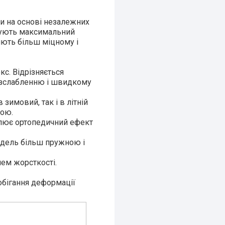
би на основі незалежних
ечують максимальний
ияють більш міцному і
с. Відрізняється
озслабленню і швидкому
зимовий, так і в літній
ною.
силює ортопедичний ефект
модель більш пружною і
нем жорсткості.
обігання деформації