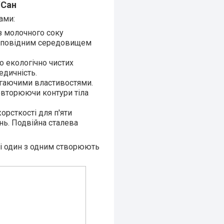
/Сан
ами:
 з молочного соку
відповідним середовищем
до екологічно чистих
едичність.
ігаючими властивостями.
повторюючи контури тіла
орсткості для п'яти
пень. Подвійна сталева
ні один з одним створюють