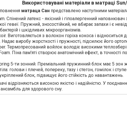
Використовувані матеріали в матраці Sun
аповнення
матраца Сан
представлено наступними матеріал
am. Спінений латекс - якісний і гіпоалергенний наповнювач
ої гевеї. Пружний, зносостійкий, не вбирає запахи і є не
бактерій і шкідливих мікроорганізмів.
coir. Виготовляється з волокон горіха кокоса і відноситься 
. Надає виробу жорсткості і пружності, підсилює його ортоп
ber. Термопресований войлок володіє високими теплозбер
oam. Піна пам'яті створює анатомічний ефект, в точності 
pring 5-ти зонний. Преміальний пружинний блок має 5 зон ж
тіла: голови і плечей, попереку, тазу і стегон, гомілок і сту
 укріплений блок, підвищує його стійкість до навантажень.
ачі відрізняються високою якістю і надійністю. У поєднан
ансамбль для здорового сну.