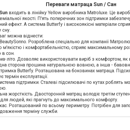
Переваги матраца Sun / Сан
Sun
входить в лінійку Yellow виробника Matroluxe. Це виро
еміальної якості. П'ять поперечних зон підтримки забезп
ий ефект. А система Butterfy і високоякісні матеріали спр
 сну.
ваг можна віднести:
BeautySonno. Розроблена спеціально для компанії Матролюк
 м'якістю і комфортабельністю, сприяє максимальному р
 в сон.
ма-літо. Дозволяє використовувати виріб з комфортом, як в 
Одна сторона прошина натуральною вовною, а інша - бавов
дтримка Butterfy. Розташована на боковинах матраца. Під
є термін експлуатації.
истема підтримки. Сталеві підсилювачі по кутах роблять 
ою.
на жорсткість. Двосторонній матрац володіє третім ступе
 для людей, які прагнуть до максимального комфорту.
ас. Розташований по всьому периметру. Потрібен для зап
одовження терміну служби.