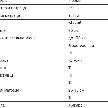
виріб
5 років
сторін матраца
3/3
ка матраца
Yellow
М'який
аца
26 см
я на спальне місце
до 170 кг
Двосторонній
Ні
траца
Класичні
літо
Так
искавці
Ні
Так
лі матраца
26-35 см
Так
хла
Жакард