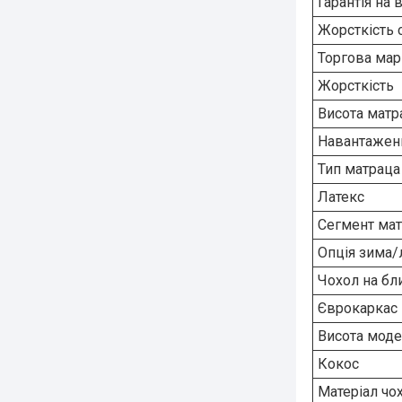
Гарантія на 
Жорсткість 
Торгова мар
Жорсткість
Висота матр
Навантаженн
Тип матраца
Латекс
Сегмент ма
Опція зима/
Чохол на бл
Єврокаркас
Висота моде
Кокос
Матеріал чо