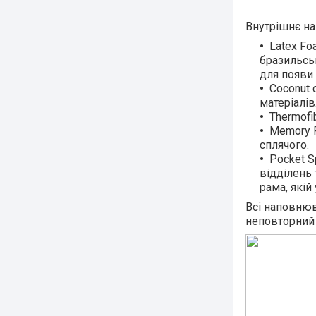
Внутрішнє н
Latex Fo
бразильськ
для появи 
Coconut 
матеріалів
Thermofi
Memory F
сплячого.
Pocket S
відділень 
рама, якій
Всі наповнюв
неповторний 