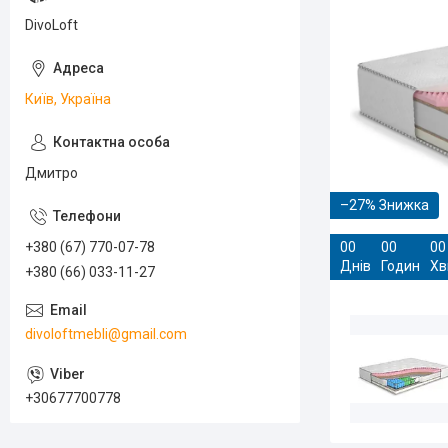
DivoLoft
Київ, Україна
Дмитро
–27%
+380 (67) 770-07-78
0
0
0
0
0
0
Днів
Годин
Хв
+380 (66) 033-11-27
divoloftmebli@gmail.com
+30677700778