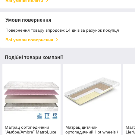
Всі умови оплати
Умови повернення
Повернення товару впродовж 14 днів за рахунок покупця
Всі умови повернення
Подібні товари компанії
Матрац ортопедичний
Матрац дитячий
Мат
“Амбре/Ambre” MatroLuxe
ортопедичний Hot wheels /
Lier/