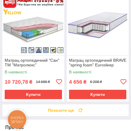
Матрац ортопедичний "Сан"
Матрац ортопедичний BRAVE
ТМ "Матролюкс"
"spring foam" Eurosleep
В наявності
В наявності
10 720,78
4 656
₴
₴
14 686 ₴
6 208 ₴
Купити
Купити
Показати ще
КНОПКА
ЗВ'ЯЗКУ
Про нас