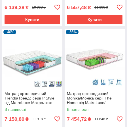
6 139,28
6 557,48
₴
₴
10 963 ₴
11 306 ₴
Купити
Купити
–40%
–36%
Матрац ортопедичний
Матрац ортопедичний
Trends/Трендс серії InStyle
Monika/Моніка серії The
від MatroLuxe Матролюкс
Home від MatroLuxe/
Матролюкс
В наявності
В наявності
7 150,80
7 454,72
₴
₴
11 918 ₴
11 648 ₴