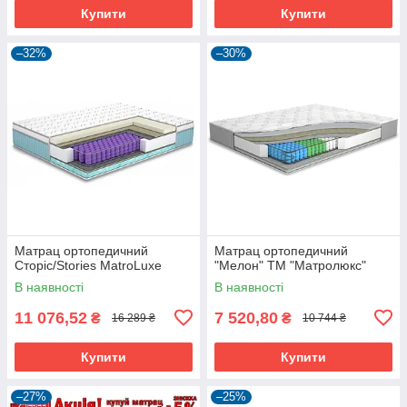
Купити
Купити
–32%
–30%
Матрац ортопедичний
Матрац ортопедичний
Сторіс/Stories MatroLuxe
"Мелон" ТМ "Матролюкс"
В наявності
В наявності
11 076,52
7 520,80
₴
₴
16 289 ₴
10 744 ₴
Купити
Купити
–27%
–25%