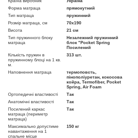
Країна виробник
Україна
Форма матраца
прямокутний
Тип матраца
пружинний
Розмір матраца, см
70х190
Висота
21 см
Тип пружинного блоку
Незалежний пружинний
матраца
блок "Pocket Spring
Посилений
Кількість пружин в
313 шт.
пружинному блоці на 1 кв.
м.
Наповнення матраца
термоповсть,
пінополіуретан, кокосова
койра, Termofiber, Pocket
Spring, Air Foam
Ортопедичні властивості
Так
Анатомічні властивості
Так
Посилений каркас
Так
матраца (периметр
матраца)
Максимально допустиме
150 кг
навантаження на 1
спальне місце