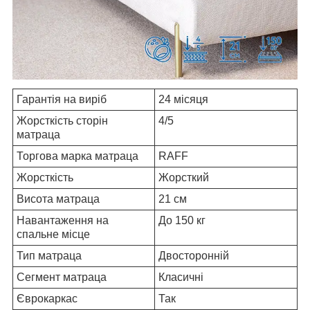
Гарантія на виріб
24 місяця
Жорсткість сторін
4/5
матраца
Торгова марка матраца
RAFF
Жорсткість
Жорсткий
Висота матраца
21 см
Навантаження на
До 150 кг
спальне місце
Тип матраца
Двосторонній
Сегмент матраца
Класичні
Єврокаркас
Так