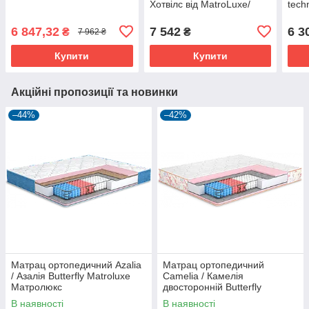
Хотвілс від MatroLuxe/
tech
Матролюкс
Мат
6 847,32
7 542
6 3
₴
₴
7 962 ₴
Купити
Купити
Акційні пропозиції та новинки
–44%
–42%
Матрац ортопедичний Azalia
Матрац ортопедичний
/ Азалія Butterfly Matroluxe
Camelia / Камелія
Матролюкс
двосторонній Butterfly
Matroluxe
В наявності
В наявності