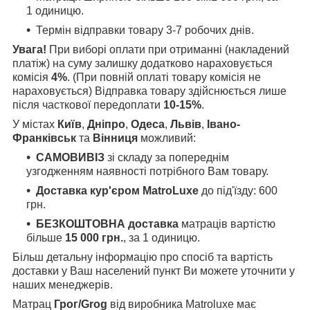
1 одиницю.
Термін відправки товару 3-7 робочих днів.
Увага!
При виборі оплати при отриманні (накладений
платіж) на суму залишку додатково нараховується
комісія
4%
. (При повній оплаті товару комісія не
нараховується) Відправка товару здійснюється лише
після часткової передоплати
10-15%
.
У містах
Київ
,
Дніпро
,
Одеса
,
Львів
,
Івано-
Франківськ
та
Вінниця
можливий:
САМОВИВІЗ
зі складу за попереднім
узгодженням наявності потрібного Вам товару.
Доставка кур'єром MatroLuxe
до під'їзду: 600
грн.
БЕЗКОШТОВНА доставка
матраців вартістю
більше
15 000 грн.
, за 1 одиницю.
Більш детальну інформацію про спосіб та вартість
доставки у Ваш населений пункт Ви можете уточнити у
наших менеджерів.
Матрац
Грог/Grog
від виробника Matroluxe має