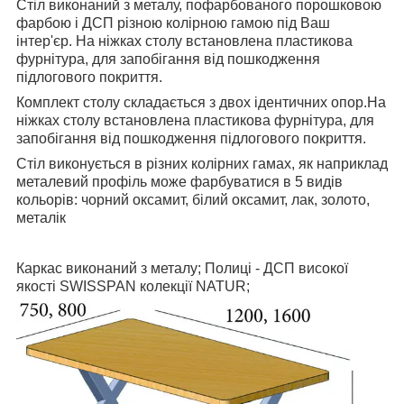
Стіл виконаний з металу, пофарбованого порошковою
фарбою і ДСП різною колірною гамою під Ваш
інтер'єр. На ніжках столу встановлена пластикова
фурнітура, для запобігання від пошкодження
підлогового покриття.
Комплект столу складається з двох ідентичних опор.На
ніжках столу встановлена пластикова фурнітура, для
запобігання від пошкодження підлогового покриття.
Стіл виконується в різних колірних гамах, як наприклад
металевий профіль може фарбуватися в 5 видів
кольорів: чорний оксамит, білий оксамит, лак, золото,
металік
Каркас виконаний з металу; Полиці - ДСП високої
якості SWISSPAN колекції NATUR;