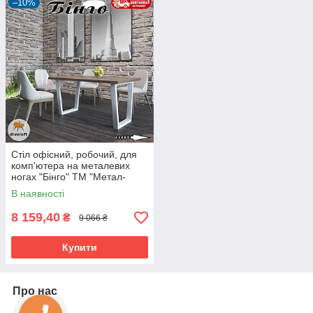
–10%
Стіл офісний, робочий, для
комп'ютера на металевих
ногах "Бінго" ТМ "Метал-
Дизайн"
В наявності
8 159,40
₴
9 066 ₴
Купити
Про нас