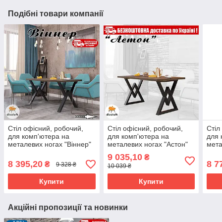
Подібні товари компанії
Стіл офісний, робочий,
Стіл офісний, робочий,
Стіл
для комп'ютера на
для комп'ютера на
для 
металевих ногах "Віннер"
металевих ногах "Астон"
мета
ТМ "Метал-Дизайн"
ТМ "Метал-Дизайн"
ТМ "
9 035,10
₴
8 395,20
8 7
₴
9 328 ₴
10 039 ₴
Купити
Купити
Акційні пропозиції та новинки