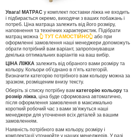
Увага! МАТРАС
у комплект поставки ліжка не входить
і підбирається окремо, виходячи з ваших побажань і
потреб. Ціна матраца залежить від його розміру,
наповнення та технічних характеристик. Підібрати
матрац можна
👆 ТУТ САМОСТІЙНО👆
або при
оформленні замовлення наші менеджери допоможуть
обрати потрібний вам варіант, запропонувавши
декілька оптимальних варіантів на ваш вибір.
ЦІНА ЛІЖКА
залежить від обраного вами розміру та
кольору. Кольори об'єднано в п'ять категорій.
Визначити категорію потрібного вам кольору можна за
зразком, розміщеним внизу тексту.
Оберіть зі списку потрібну вам
категорію кольору
та
розмір ліжка
, ціна буде сформована автоматично,
після оформлення замовлення в максимально
короткий робочий час з вами зв'яжуться наші
менеджери для уточнення всіх деталей за вашим
замовленням.
Наявність потрібного вам кольору, розміру і
комплектації уточнюйте у наших менеджерів. У разі