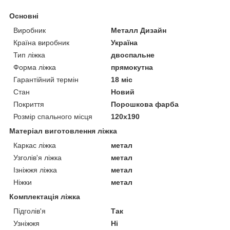
Основні
Виробник
Металл Дизайн
Країна виробник
Україна
Тип ліжка
двоспальне
Форма ліжка
прямокутна
Гарантійний термін
18 міс
Стан
Новий
Покриття
Порошкова фарба
Розмір спального місця
120х190
Матеріал виготовлення ліжка
Каркас ліжка
метал
Узголів'я ліжка
метал
Ізніжжя ліжка
метал
Ніжки
метал
Комплектація ліжка
Підголів'я
Так
Узніжжя
Ні