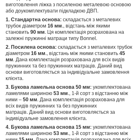
виготовлення ліжка з посиленою металевою основою
або доукомплектувати підкладкою ДВП.
1. Стандартна основа:
складається з металевих
трубок діаметром
16 мм
., відстань між якими
становить
90 мм
. Ця комплектація розрахована на
залежні пружинні матраци типу Bonnel.
2. Посилена основа:
складається з металевих трубок
діаметром
16 мм
., відстань між якими становить
45
мм
. Дана комплектація розрахована для всіх видів
пружинних та без пружинних матраців. Даний вид
основи виготовляється за індивідуальне замовлення
клієнта.
3. Букова ламельна основа 50 мм:
укомплектована
ламелями шириною
53 мм
., 1-й сорт з відстанню між
ними –
50 мм
. Дана комплектація розрахована для
всіх видів пружинних та без пружинних
матраців. Даний вид основи виготовляється за
індивідуальне замовлення клієнта.
4. Букова ламельна основа 15 мм:
укомплектована
ламелями шириною
53 мм
., 1-й сорт з відстанню між
ними
15 мм
. Дана комплектація розрахована для всіх