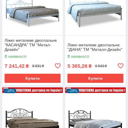
Ліжко металеве двоспальне
"КАСАНДРА" ТМ "Метал-
Ліжко металеве двоспальне
Дизайн"
"ДІАНА" ТМ "Металл-Дизайн"
В наявності
В наявності
7 241,42
5 365,26
₴
₴
8 831 ₴
6 543 ₴
Купити
Купити
–18%
–18%