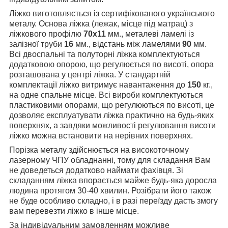
Ліжко виготовляється із сертифікованого українського
металу. Основа ліжка (лежак, місце під матрац) з
ліжкового профілю
70х11
мм., металеві ламелі із
залізної труби
16
мм., відстань між ламелями
90
мм.
Всі двоспальні та полуторні ліжка комплектуються
додатковою опорою, що регулюється по висоті, опора
розташована у центрі ліжка. У стандартній
комплектації ліжко витримує навантаження до
150
кг.,
на одне спальне місце. Всі вироби комплектуються
пластиковими опорами, що регулюються по висоті, це
дозволяє експлуатувати ліжка практично на будь-яких
поверхнях, а завдяки можливості регулювання висоти
ліжко можна встановити на нерівних поверхнях.
Порізка металу здійснюється на високоточному
лазерному ЧПУ обладнанні, тому для складання Вам
не доведеться додатково наймати фахівця. Зі
складанням ліжка впорається майже будь-яка доросла
людина протягом 30-40 хвилин. Розібрати його також
не буде особливо складно, і в разі переїзду дасть змогу
вам перевезти ліжко в інше місце.
За індивідуальним замовленням можливе