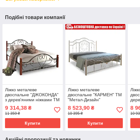
Подібні товари компанії
Ліжко металеве
Ліжко металеве
Ліжк
двоспальне "ДЖОКОНДА"
двоспальне "КАРМЕН" ТМ
двос
з дерев'яними ніжками ТМ
"Метал-Дизайн"
дере
"Метал-Дизайн"
"Мет
9 314,38
8 523,90
8 9
₴
₴
11 359 ₴
10 395 ₴
10 93
Купити
Купити
Акційні пропозиції та новинки