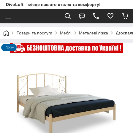
DivoLoft – місце вашого стилю та комфорту!
Товари та послуги
Meблi
Металеві ліжка
Двоспаль
–18%