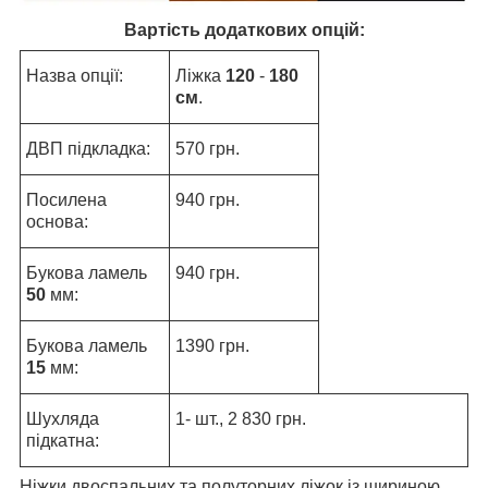
Вартість додаткових опцій:
Назва опції:
Ліжка
120
-
180
см
.
ДВП підкладка:
570 грн.
Посилена
940 грн.
основа:
Букова ламель
940 грн.
50
мм:
Букова ламель
1390 грн.
15
мм:
Шухляда
1- шт., 2 830 грн.
підкатна:
Ніжки двоспальних та полуторних ліжок із шириною