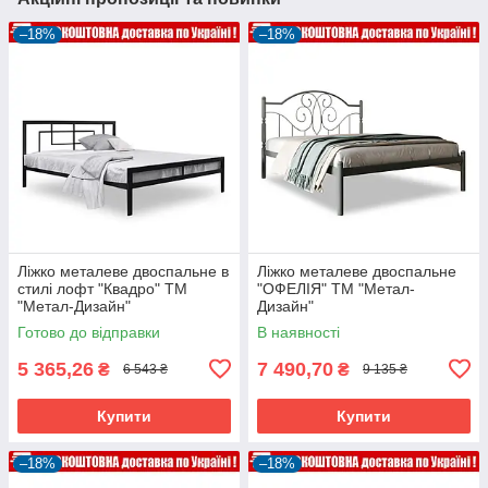
–18%
–18%
Ліжко металеве двоспальне в
Ліжко металеве двоспальне
стилі лофт "Квадро" ТМ
"ОФЕЛІЯ" ТМ "Метал-
"Метал-Дизайн"
Дизайн"
Готово до відправки
В наявності
5 365,26
7 490,70
₴
₴
6 543 ₴
9 135 ₴
Купити
Купити
–18%
–18%