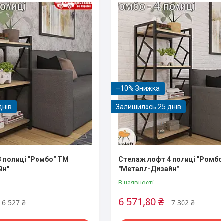
–10%
днів
Залишилось 25 днів
 полицi "Ромбо" ТМ
Стелаж лофт 4 полицi "Ромб
йн"
"Металл-Дизайн"
В наявності
6 571,80 ₴
6 527 ₴
7 302 ₴