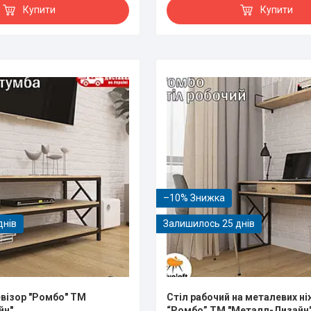
Купити
Купити
–10%
днів
Залишилось 25 днів
евізор "Ромбо" ТМ
Стіл рабочий на металевих нi
йн"
“Ромбо” ТМ "Металл-Дизайн