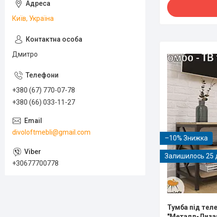
Київ, Україна
Дмитро
+380 (67) 770-07-78
+380 (66) 033-11-27
divoloftmebli@gmail.com
–10%
Залишилось 25 
+30677700778
Тумба під тел
"Металл-Диза