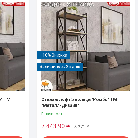
–10%
Залишилось 25 днів
о" ТМ
Стелаж лофт 5 полиць "Ромбо" ТМ
"Металл-Дизайн"
В наявності
7 443,90 ₴
8 271 ₴