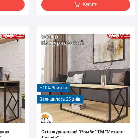
Купити
–10%
Залишилось 25 днів
жках
Стiл журнальний "Ромбо" ТМ "Металл-
"
Дизайн"